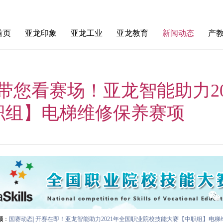
首页
亚龙印象
亚龙工业
亚龙教育
新闻动态
产
亚龙简介
智能化改造工程
教育产品
亚龙新闻
基
发展历程
智能装备产品与集成
解决方案
媒体视角
钟带您看赛场！亚龙智能助力2
企业理念
经典案例
国家重
职组】电梯维修保养赛项
合作伙伴
顾
：
国赛动态| 开赛在即！亚龙智能助力2021年全国职业院校技能大赛【中职组】电