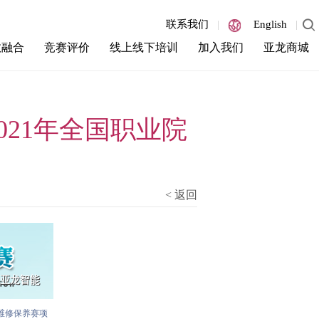
联系我们
|
English
|
教融合
竞赛评价
线上线下培训
加入我们
亚龙商城
地项目
1+X
好奇星
招聘内容
YXY
竞赛项目
教师培训
联系方式信息
021年全国职业院
点研发计划
学测项目
企业培训
新专业
学徒制培训
< 返回
梯维修保养赛项